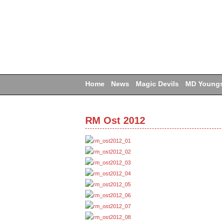
Home
News
Magic Devils
MD Youngs
RM Ost 2012