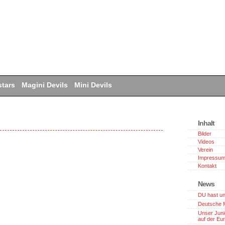
tars
Magini Devils
Mini Devils
Inhalt
Bilder
Videos
Verein
Impressu
Kontakt
News
DU hast un
Deutsche M
Unser Juni
auf der Eu